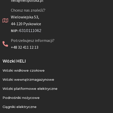
heli@helipolska.pl
Chcesz nas znaleźć?
Wielowiejska 53,
44-120 Pyskowice
NIP:
6310111062
Potrzebujesz informacji?
+48 32 411 12 13
Wózki HELI
Wózki widłowe czołowe
Wózki wewnątrzmagazynowe
Wózki platformowe elektryczne
Podnośniki nożycowe
Ciągniki elektryczne