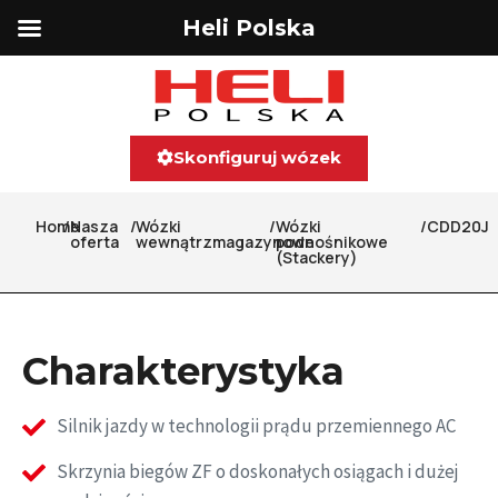
Heli Polska
Skonfiguruj wózek
Home
/
Nasza
/
Wózki
/
Wózki
/
CDD20J
oferta
wewnątrzmagazynowe
podnośnikowe
(Stackery)
Charakterystyka
Silnik jazdy w technologii prądu przemiennego AC
Skrzynia biegów ZF o doskonałych osiągach i dużej